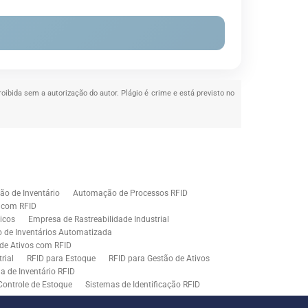
roibida sem a autorização do autor. Plágio é crime e está previsto no
o de Inventário
Automação de Processos RFID
e com RFID
icos
Empresa de Rastreabilidade Industrial
o de Inventários Automatizada
de Ativos com RFID
rial
RFID para Estoque
RFID para Gestão de Ativos
a de Inventário RFID
Controle de Estoque
Sistemas de Identificação RFID
s em Rastreamento RFID