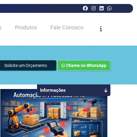
s
Produtos
Fale Conosco
Solicite um Orçamento
Chame no WhatsApp
Informações