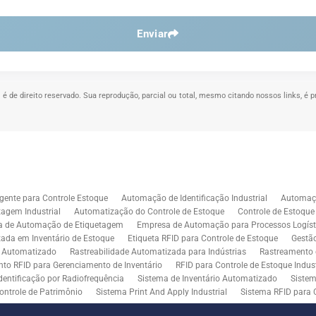
Enviar
" é de direito reservado. Sua reprodução, parcial ou total, mesmo citando nossos links, é p
.
gente para Controle Estoque
Automação de Identificação Industrial
Automaçã
agem Industrial
Automatização do Controle de Estoque
Controle de Estoqu
a de Automação de Etiquetagem
Empresa de Automação para Processos Logíst
zada em Inventário de Estoque
Etiqueta RFID para Controle de Estoque
Gestã
l Automatizado
Rastreabilidade Automatizada para Indústrias
Rastreamento 
to RFID para Gerenciamento de Inventário
RFID para Controle de Estoque Indust
dentificação por Radiofrequência
Sistema de Inventário Automatizado
Sistem
ontrole de Patrimônio
Sistema Print And Apply Industrial
Sistema RFID para 
RFID para Indústria
Soluções de Impressão e Aplicação de Etiquetas
Soluçõe