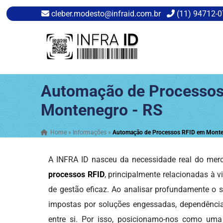
cleber.modesto@infraid.com.br
(11) 94712-
Automação de Processos
Montenegro - RS
Home
»
Informações
»
Automação de Processos RFID em Monte
A INFRA ID nasceu da necessidade real do merca
processos RFID
, principalmente relacionadas à v
de gestão eficaz. Ao analisar profundamente o s
impostas por soluções engessadas, dependênci
entre si. Por isso, posicionamo-nos como um