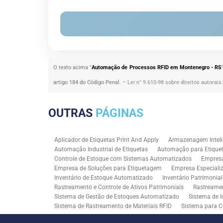
O texto acima "
Automação de Processos RFID em Montenegro - RS
artigo 184 do Código Penal. –
Lei n° 9.610-98 sobre direitos autorais
OUTRAS
PÁGINAS
Aplicador de Etiquetas Print And Apply
Armazenagem Inteli
Automação Industrial de Etiquetas
Automação para Etiquet
Controle de Estoque com Sistemas Automatizados
Empres
Empresa de Soluções para Etiquetagem
Empresa Especiali
Inventário de Estoque Automatizado
Inventário Patrimonia
Rastreamento e Controle de Ativos Patrimoniais
Rastreamen
Sistema de Gestão de Estoques Automatizado
Sistema de I
Sistema de Rastreamento de Materiais RFID
Sistema para C
Solução RFID para Controle Patrimonial Industrial
Solução 