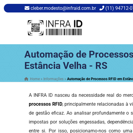
cleber.modesto@infraid.com.br
(11) 94712-
Automação de Processos
Estância Velha - RS
Home
»
Informações
»
Automação de Processos RFID em Estânc
A INFRA ID nasceu da necessidade real do merca
processos RFID
, principalmente relacionadas à v
de gestão eficaz. Ao analisar profundamente o s
impostas por soluções engessadas, dependênci
entre si. Por isso, posicionamo-nos como um