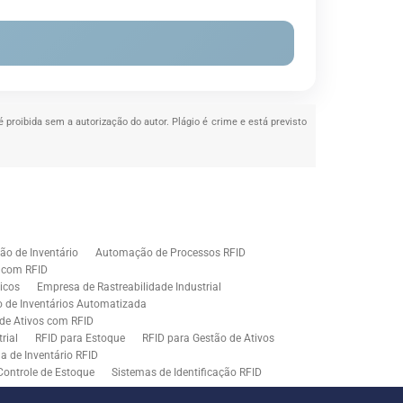
é proibida sem a autorização do autor. Plágio é crime e está previsto
o de Inventário
Automação de Processos RFID
e com RFID
icos
Empresa de Rastreabilidade Industrial
o de Inventários Automatizada
de Ativos com RFID
rial
RFID para Estoque
RFID para Gestão de Ativos
a de Inventário RFID
Controle de Estoque
Sistemas de Identificação RFID
s em Rastreamento RFID