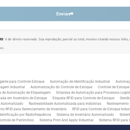
Enviar
 RS
" é de direito reservado. Sua reprodução, parcial ou total, mesmo citando nossos links, 
ais
.
gente para Controle Estoque
Automação de Identificação Industrial
Automaçã
agem Industrial
Automatização do Controle de Estoque
Controle de Estoqu
a de Automação de Etiquetagem
Empresa de Automação para Processos Logíst
zada em Inventário de Estoque
Etiqueta RFID para Controle de Estoque
Gestã
l Automatizado
Rastreabilidade Automatizada para Indústrias
Rastreamento 
to RFID para Gerenciamento de Inventário
RFID para Controle de Estoque Indust
dentificação por Radiofrequência
Sistema de Inventário Automatizado
Sistem
ontrole de Patrimônio
Sistema Print And Apply Industrial
Sistema RFID para 
RFID para Indústria
Soluções de Impressão e Aplicação de Etiquetas
Soluçõe