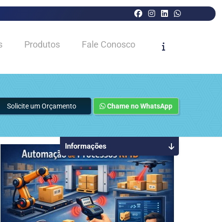
s
Produtos
Fale Conosco
Solicite um Orçamento
Chame no WhatsApp
Informações