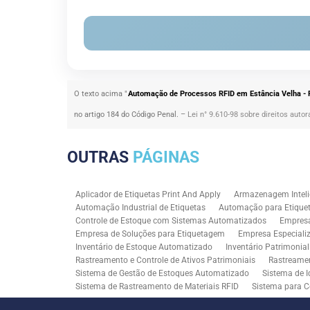
O texto acima "
Automação de Processos RFID em Estância Velha -
no artigo 184 do Código Penal. –
Lei n° 9.610-98 sobre direitos autor
OUTRAS
PÁGINAS
Aplicador de Etiquetas Print And Apply
Armazenagem Inteli
Automação Industrial de Etiquetas
Automação para Etiquet
Controle de Estoque com Sistemas Automatizados
Empres
Empresa de Soluções para Etiquetagem
Empresa Especiali
Inventário de Estoque Automatizado
Inventário Patrimonia
Rastreamento e Controle de Ativos Patrimoniais
Rastreamen
Sistema de Gestão de Estoques Automatizado
Sistema de I
Sistema de Rastreamento de Materiais RFID
Sistema para C
Solução RFID para Controle Patrimonial Industrial
Solução 