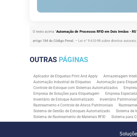
O texto acima "
Automação de Processos RFID em Dois Irmãos - RS
artigo 184 do Código Penal. –
Lei n° 9.610-98 sobre direitos autorais
OUTRAS
PÁGINAS
Aplicador de Etiquetas Print And Apply
Armazenagem Inteli
Automação Industrial de Etiquetas
Automação para Etiquet
Controle de Estoque com Sistemas Automatizados
Empres
Empresa de Soluções para Etiquetagem
Empresa Especiali
Inventário de Estoque Automatizado
Inventário Patrimonia
Rastreamento e Controle de Ativos Patrimoniais
Rastreamen
Sistema de Gestão de Estoques Automatizado
Sistema de I
Sistema de Rastreamento de Materiais RFID
Sistema para C
Solução RFID para Controle Patrimonial Industrial
Solução 
Soluções para Rastreabilidade Industrial
Soluções RFID para
Soluçõ
Consultoria SAP para Gestão de Processos
Tecnologia de M