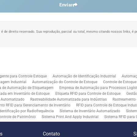
Enviar
" é de direito reservado. Sua reprodução, parcial ou total, mesmo citando nossos links, é p
.
gente para Controle Estoque
Automação de Identificação Industrial
Automaçã
agem Industrial
Automatização do Controle de Estoque
Controle de Estoqu
a de Automação de Etiquetagem
Empresa de Automação para Processos Logíst
zada em Inventário de Estoque
Etiqueta RFID para Controle de Estoque
Gestã
l Automatizado
Rastreabilidade Automatizada para Indústrias
Rastreamento 
to RFID para Gerenciamento de Inventário
RFID para Controle de Estoque Indust
dentificação por Radiofrequência
Sistema de Inventário Automatizado
Sistem
ontrole de Patrimônio
Sistema Print And Apply Industrial
Sistema RFID para 
RFID para Indústria
Soluções de Impressão e Aplicação de Etiquetas
Soluçõe
 Controle de Inventário
Soluções RFID para Empresas
Automação de Aplicaç
es
Contato
S
iddleware para Integração
Tecnologia de Middleware e Ferramentas para Integ