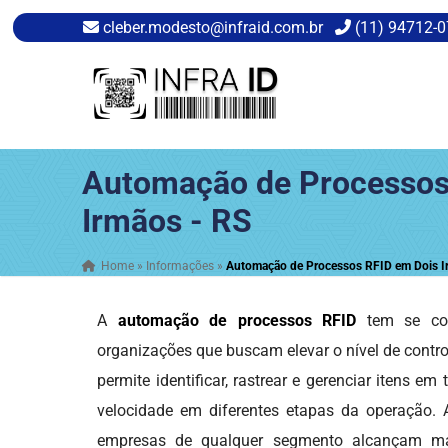
cleber.modesto@infraid.com.br
(11) 94712-
Automação de Processos
Irmãos - RS
Home
»
Informações
»
Automação de Processos RFID em Dois I
A
automação de processos RFID
tem se con
organizações que buscam elevar o nível de contro
permite identificar, rastrear e gerenciar itens e
velocidade em diferentes etapas da operação. A
empresas de qualquer segmento alcançam mai