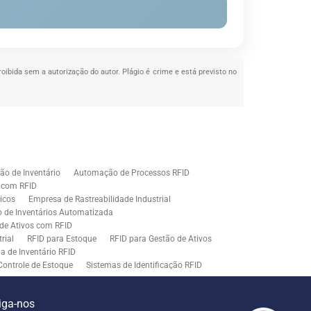
roibida sem a autorização do autor. Plágio é crime e está previsto no
o de Inventário
Automação de Processos RFID
e com RFID
icos
Empresa de Rastreabilidade Industrial
o de Inventários Automatizada
de Ativos com RFID
rial
RFID para Estoque
RFID para Gestão de Ativos
a de Inventário RFID
Controle de Estoque
Sistemas de Identificação RFID
s em Rastreamento RFID
ão de Etiquetas
Tecnologia para Gestão de Estoque
iga-nos
ração
Middleware para Integração de Sistemas