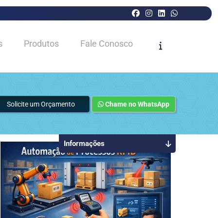
s
Produtos
Fale Conosco
Solicite um Orçamento
Chame no WhatsApp
Informações