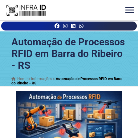
Automação de Processos
RFID em Barra do Ribeiro
- RS
Home
»
Informações
»
Automação de Processos RFID em Barra
do Ribeiro - RS