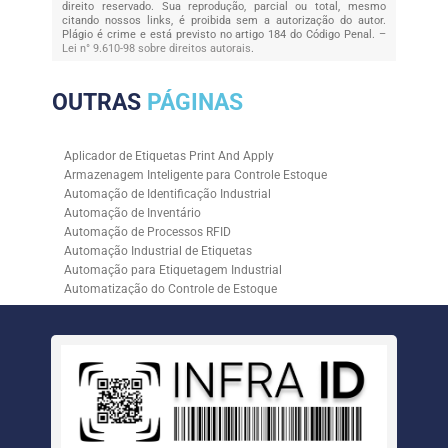
direito reservado. Sua reprodução, parcial ou total, mesmo
citando nossos links, é proibida sem a autorização do autor.
Plágio é crime e está previsto no artigo 184 do Código Penal. –
Lei n° 9.610-98 sobre direitos autorais
.
OUTRAS
PÁGINAS
Aplicador de Etiquetas Print And Apply
Armazenagem Inteligente para Controle Estoque
Automação de Identificação Industrial
Automação de Inventário
Automação de Processos RFID
Automação Industrial de Etiquetas
Automação para Etiquetagem Industrial
Automatização do Controle de Estoque
Controle de Estoque com RFID
Controle de Estoque com Sistemas Automatizados
Empresa de Automação de Etiquetagem
Empresa de Automação para Processos Logísticos
Empresa de Rastreabilidade Industrial
Empresa de Soluções para Etiquetagem
Empresa Especializada em Inventário de Estoque
Etiqueta RFID para Controle de Estoque