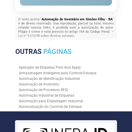
O texto acima "
Automação de Inventário em Simões Filho - BA
"
é de direito reservado. Sua reprodução, parcial ou total, mesmo
citando nossos links, é proibida sem a autorização do autor.
Plágio é crime e está previsto no artigo 184 do Código Penal. –
Lei n° 9.610-98 sobre direitos autorais
.
OUTRAS
PÁGINAS
Aplicador de Etiquetas Print And Apply
Armazenagem Inteligente para Controle Estoque
Automação de Identificação Industrial
Automação de Inventário
Automação de Processos RFID
Automação Industrial de Etiquetas
Automação para Etiquetagem Industrial
Automatização do Controle de Estoque
Controle de Estoque com RFID
Controle de Estoque com Sistemas Automatizados
Empresa de Automação de Etiquetagem
Empresa de Automação para Processos Logísticos