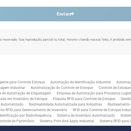
Enviar
ito reservado. Sua reprodução, parcial ou total, mesmo citando nossos links, é proibida sem
gente para Controle Estoque
Automação de Identificação Industrial
Automaçã
agem Industrial
Automatização do Controle de Estoque
Controle de Estoqu
a de Automação de Etiquetagem
Empresa de Automação para Processos Logíst
zada em Inventário de Estoque
Etiqueta RFID para Controle de Estoque
Gestã
l Automatizado
Rastreabilidade Automatizada para Indústrias
Rastreamento 
to RFID para Gerenciamento de Inventário
RFID para Controle de Estoque Indust
dentificação por Radiofrequência
Sistema de Inventário Automatizado
Sistem
ontrole de Patrimônio
Sistema Print And Apply Industrial
Sistema RFID para 
RFID para Indústria
Soluções de Impressão e Aplicação de Etiquetas
Soluçõe