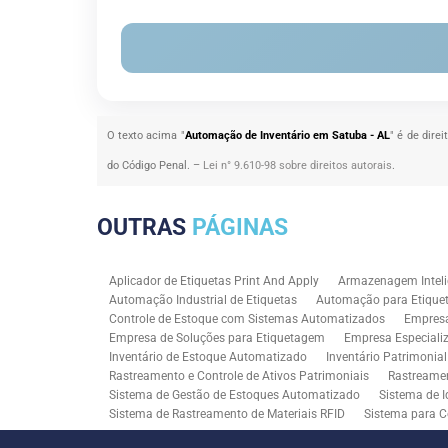
O texto acima "
Automação de Inventário em Satuba - AL
" é de dire
do Código Penal. –
Lei n° 9.610-98 sobre direitos autorais
.
OUTRAS
PÁGINAS
Aplicador de Etiquetas Print And Apply
Armazenagem Inteli
Automação Industrial de Etiquetas
Automação para Etiquet
Controle de Estoque com Sistemas Automatizados
Empres
Empresa de Soluções para Etiquetagem
Empresa Especiali
Inventário de Estoque Automatizado
Inventário Patrimonia
Rastreamento e Controle de Ativos Patrimoniais
Rastreamen
Sistema de Gestão de Estoques Automatizado
Sistema de I
Sistema de Rastreamento de Materiais RFID
Sistema para C
Solução RFID para Controle Patrimonial Industrial
Solução 