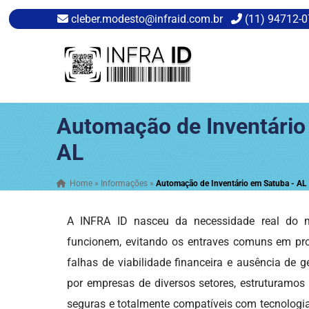
cleber.modesto@infraid.com.br
(11) 94712-
Automação de Inventário
AL
Home
»
Informações
»
Automação de Inventário em Satuba - AL
A INFRA ID nasceu da necessidade real do me
funcionem, evitando os entraves comuns em pr
falhas de viabilidade financeira e ausência de g
por empresas de diversos setores, estruturamos
seguras e totalmente compatíveis com tecnologias 