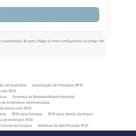
 a autorização do autor. Plágio é crime e está previsto no artigo 184
o de Inventário
Automação de Processos RFID
e com RFID
icos
Empresa de Rastreabilidade Industrial
o de Inventários Automatizada
de Ativos com RFID
rial
RFID para Estoque
RFID para Gestão de Ativos
a de Inventário RFID
Controle de Estoque
Sistemas de Identificação RFID
s em Rastreamento RFID