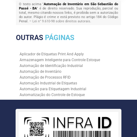
O texto acima "
Automação de Inventário em São Sebastião do
Passé - BA
" é de direito reservado. Sua reprodução, parcial ou
total, mesmo citando nossos links, é proibida sem a autorização
do autor. Plágio é crime e está previsto no artigo 184 do Código
Penal. –
Lei n° 9.610-98 sobre direitos autorais
.
OUTRAS
PÁGINAS
Aplicador de Etiquetas Print And Apply
Armazenagem Inteligente para Controle Estoque
Automação de Identificação Industrial
Automação de Inventário
Automação de Processos RFID
Automação Industrial de Etiquetas
Automação para Etiquetagem Industrial
Automatização do Controle de Estoque
Controle de Estoque com RFID
Controle de Estoque com Sistemas Automatizados
Empresa de Automação de Etiquetagem
Empresa de Automação para Processos Logísticos
Empresa de Rastreabilidade Industrial
Empresa de Soluções para Etiquetagem
Empresa Especializada em Inventário de Estoque