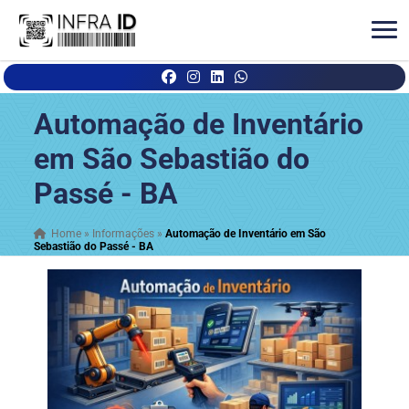
Automação de Inventário
em São Sebastião do
Passé - BA
Home
»
Informações
»
Automação de Inventário em São
Sebastião do Passé - BA