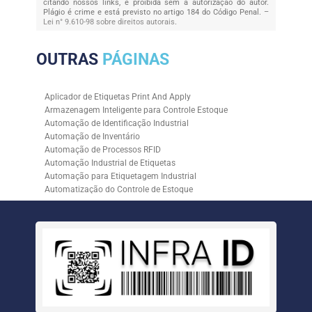
citando nossos links, é proibida sem a autorização do autor.
Plágio é crime e está previsto no artigo 184 do Código Penal. –
Lei n° 9.610-98 sobre direitos autorais
.
OUTRAS
PÁGINAS
Aplicador de Etiquetas Print And Apply
Armazenagem Inteligente para Controle Estoque
Automação de Identificação Industrial
Automação de Inventário
Automação de Processos RFID
Automação Industrial de Etiquetas
Automação para Etiquetagem Industrial
Automatização do Controle de Estoque
Controle de Estoque com RFID
Controle de Estoque com Sistemas Automatizados
Empresa de Automação de Etiquetagem
Empresa de Automação para Processos Logísticos
Empresa de Rastreabilidade Industrial
Empresa de Soluções para Etiquetagem
Empresa Especializada em Inventário de Estoque
Etiqueta RFID para Controle de Estoque
Gestão de Inventários Automatizada