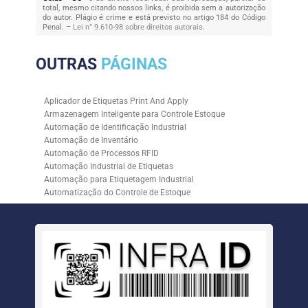
total, mesmo citando nossos links, é proibida sem a autorização
do autor. Plágio é crime e está previsto no artigo 184 do Código
Penal. –
Lei n° 9.610-98 sobre direitos autorais
.
OUTRAS
PÁGINAS
Aplicador de Etiquetas Print And Apply
Armazenagem Inteligente para Controle Estoque
Automação de Identificação Industrial
Automação de Inventário
Automação de Processos RFID
Automação Industrial de Etiquetas
Automação para Etiquetagem Industrial
Automatização do Controle de Estoque
Controle de Estoque com RFID
Controle de Estoque com Sistemas Automatizados
Empresa de Automação de Etiquetagem
Empresa de Automação para Processos Logísticos
Empresa de Rastreabilidade Industrial
Empresa de Soluções para Etiquetagem
Empresa Especializada em Inventário de Estoque
Etiqueta RFID para Controle de Estoque