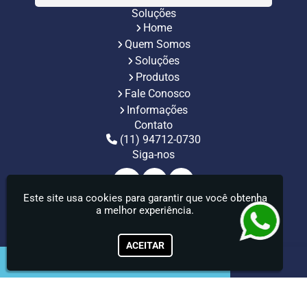
Gestão de Inventários Automatizada
Soluções
Inventário de Estoque Automatizado
Home
Inventário Patrimonial Automatizado
Rastreabilidade Automatizada para Indústrias
Quem Somos
Rastreamento de Ativos com RFID
Soluções
Rastreamento e Controle de Ativos Patrimoniais
Produtos
Rastreamento RFID para Gerenciamento de Inventário
Fale Conosco
RFID para Controle de Estoque Industrial
RFID para Estoque
RFID para Gestão de Ativos
Informações
Sistema de Gestão de Estoques Automatizado
Contato
Sistema de Identificação por Radiofrequência
(11) 94712-0730
Sistema de Inventário Automatizado
Siga-nos
Sistema de Inventário RFID
Sistema de Rastreamento de Materiais RFID
Sistema para Controle de Patrimônio
Este site usa cookies para garantir que você obtenha
Sistema Print And Apply Industrial
a melhor experiência.
Sistema RFID para Controle de Estoque
InfraID - Trabalhe despreocupado e deixe os serviços de
mobilidade, identificação e rastreabilidade com a gente.
Sistemas de Identificação RFID
Solução RFID para Controle Patrimonial Industrial
ACEITAR
Solução RFID para Indústria
Soluções de Impressão e Aplicação de Etiquetas
Soluções em Rastreamento RFID
Soluções para Rastreabilidade Industrial
Soluções RFID para Controle de Inventário