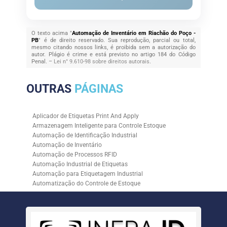
O texto acima "
Automação de Inventário em Riachão do Poço -
PB
" é de direito reservado. Sua reprodução, parcial ou total,
mesmo citando nossos links, é proibida sem a autorização do
autor. Plágio é crime e está previsto no artigo 184 do Código
Penal. –
Lei n° 9.610-98 sobre direitos autorais
.
OUTRAS
PÁGINAS
Aplicador de Etiquetas Print And Apply
Armazenagem Inteligente para Controle Estoque
Automação de Identificação Industrial
Automação de Inventário
Automação de Processos RFID
Automação Industrial de Etiquetas
Automação para Etiquetagem Industrial
Automatização do Controle de Estoque
Controle de Estoque com RFID
Controle de Estoque com Sistemas Automatizados
Empresa de Automação de Etiquetagem
Empresa de Automação para Processos Logísticos