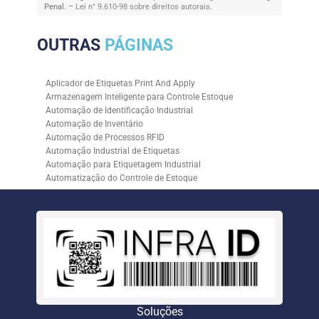
Penal. –
Lei n° 9.610-98 sobre direitos autorais
.
OUTRAS
PÁGINAS
Aplicador de Etiquetas Print And Apply
Armazenagem Inteligente para Controle Estoque
Automação de Identificação Industrial
Automação de Inventário
Automação de Processos RFID
Automação Industrial de Etiquetas
Automação para Etiquetagem Industrial
Automatização do Controle de Estoque
Controle de Estoque com RFID
Controle de Estoque com Sistemas Automatizados
Empresa de Automação de Etiquetagem
Empresa de Automação para Processos Logísticos
Empresa de Rastreabilidade Industrial
Empresa de Soluções para Etiquetagem
Empresa Especializada em Inventário de Estoque
Etiqueta RFID para Controle de Estoque
Gestão de Inventários Automatizada
Soluções
Inventário de Estoque Automatizado