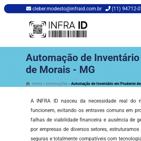
cleber.modesto@infraid.com.br
(11) 94712-
Automação de Inventário
de Morais - MG
Home
»
Informações
»
Automação de Inventário em Prudente de
A INFRA ID nasceu da necessidade real do me
funcionem, evitando os entraves comuns em pr
falhas de viabilidade financeira e ausência de g
por empresas de diversos setores, estruturamos
seguras e totalmente compatíveis com tecnologias 