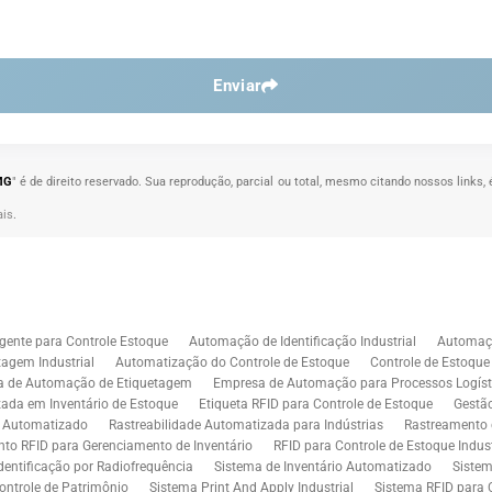
Enviar
MG
" é de direito reservado. Sua reprodução, parcial ou total, mesmo citando nossos links, 
ais
.
gente para Controle Estoque
Automação de Identificação Industrial
Automaçã
agem Industrial
Automatização do Controle de Estoque
Controle de Estoqu
a de Automação de Etiquetagem
Empresa de Automação para Processos Logíst
zada em Inventário de Estoque
Etiqueta RFID para Controle de Estoque
Gestã
l Automatizado
Rastreabilidade Automatizada para Indústrias
Rastreamento 
to RFID para Gerenciamento de Inventário
RFID para Controle de Estoque Indust
dentificação por Radiofrequência
Sistema de Inventário Automatizado
Sistem
ontrole de Patrimônio
Sistema Print And Apply Industrial
Sistema RFID para 