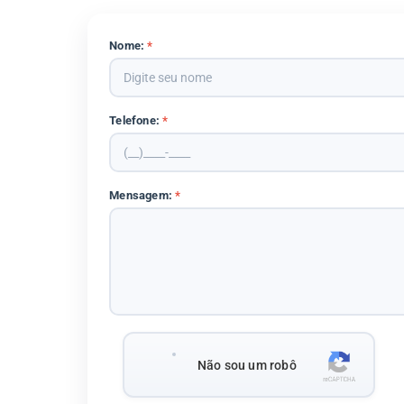
Nome:
*
Telefone:
*
Mensagem:
*
Não sou um robô