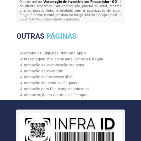
O texto acima "
Automação de Inventário em Piracanjuba - GO
" é
de direito reservado. Sua reprodução, parcial ou total, mesmo
citando nossos links, é proibida sem a autorização do autor.
Plágio é crime e está previsto no artigo 184 do Código Penal. –
Lei n° 9.610-98 sobre direitos autorais
.
OUTRAS
PÁGINAS
Aplicador de Etiquetas Print And Apply
Armazenagem Inteligente para Controle Estoque
Automação de Identificação Industrial
Automação de Inventário
Automação de Processos RFID
Automação Industrial de Etiquetas
Automação para Etiquetagem Industrial
Automatização do Controle de Estoque
Controle de Estoque com RFID
Controle de Estoque com Sistemas Automatizados
Empresa de Automação de Etiquetagem
Empresa de Automação para Processos Logísticos
Empresa de Rastreabilidade Industrial
Empresa de Soluções para Etiquetagem
Empresa Especializada em Inventário de Estoque