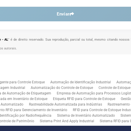
Enviar
 - AL
" é de direito reservado. Sua reprodução, parcial ou total, mesmo citando nossos 
tos autorais
.
gente para Controle Estoque
Automação de Identificação Industrial
Automaçã
agem Industrial
Automatização do Controle de Estoque
Controle de Estoqu
a de Automação de Etiquetagem
Empresa de Automação para Processos Logíst
zada em Inventário de Estoque
Etiqueta RFID para Controle de Estoque
Gestã
l Automatizado
Rastreabilidade Automatizada para Indústrias
Rastreamento 
to RFID para Gerenciamento de Inventário
RFID para Controle de Estoque Indust
dentificação por Radiofrequência
Sistema de Inventário Automatizado
Sistem
ontrole de Patrimônio
Sistema Print And Apply Industrial
Sistema RFID para 
RFID para Indústria
Soluções de Impressão e Aplicação de Etiquetas
Soluçõe