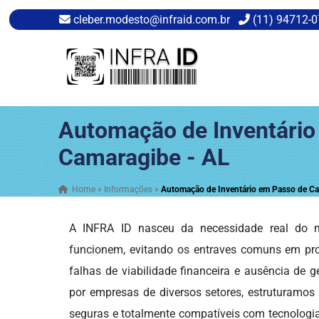
cleber.modesto@infraid.com.br
(11) 94712-
Automação de Inventário
Camaragibe - AL
Home
»
Informações
»
Automação de Inventário em Passo de Ca
A INFRA ID nasceu da necessidade real do me
funcionem, evitando os entraves comuns em pr
falhas de viabilidade financeira e ausência de g
por empresas de diversos setores, estruturamos
seguras e totalmente compatíveis com tecnologias 