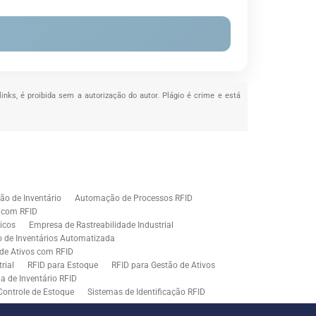
links, é proibida sem a autorização do autor. Plágio é crime e está
o de Inventário
Automação de Processos RFID
e com RFID
icos
Empresa de Rastreabilidade Industrial
o de Inventários Automatizada
de Ativos com RFID
rial
RFID para Estoque
RFID para Gestão de Ativos
a de Inventário RFID
Controle de Estoque
Sistemas de Identificação RFID
s em Rastreamento RFID