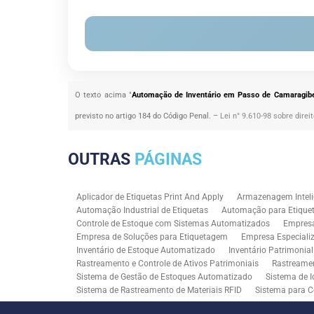
O texto acima "
Automação de Inventário em Passo de Camaragibe
previsto no artigo 184 do Código Penal. –
Lei n° 9.610-98 sobre direi
OUTRAS
PÁGINAS
Aplicador de Etiquetas Print And Apply
Armazenagem Inteli
Automação Industrial de Etiquetas
Automação para Etiquet
Controle de Estoque com Sistemas Automatizados
Empres
Empresa de Soluções para Etiquetagem
Empresa Especiali
Inventário de Estoque Automatizado
Inventário Patrimonia
Rastreamento e Controle de Ativos Patrimoniais
Rastreamen
Sistema de Gestão de Estoques Automatizado
Sistema de I
Sistema de Rastreamento de Materiais RFID
Sistema para C
Solução RFID para Controle Patrimonial Industrial
Solução 