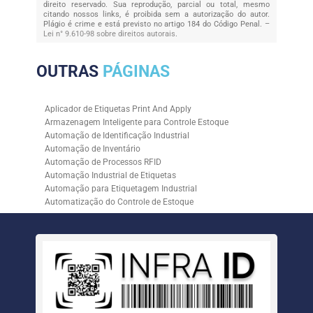
direito reservado. Sua reprodução, parcial ou total, mesmo
citando nossos links, é proibida sem a autorização do autor.
Plágio é crime e está previsto no artigo 184 do Código Penal. –
Lei n° 9.610-98 sobre direitos autorais
.
OUTRAS
PÁGINAS
Aplicador de Etiquetas Print And Apply
Armazenagem Inteligente para Controle Estoque
Automação de Identificação Industrial
Automação de Inventário
Automação de Processos RFID
Automação Industrial de Etiquetas
Automação para Etiquetagem Industrial
Automatização do Controle de Estoque
Controle de Estoque com RFID
Controle de Estoque com Sistemas Automatizados
Empresa de Automação de Etiquetagem
Empresa de Automação para Processos Logísticos
Empresa de Rastreabilidade Industrial
Empresa de Soluções para Etiquetagem
Empresa Especializada em Inventário de Estoque
Etiqueta RFID para Controle de Estoque