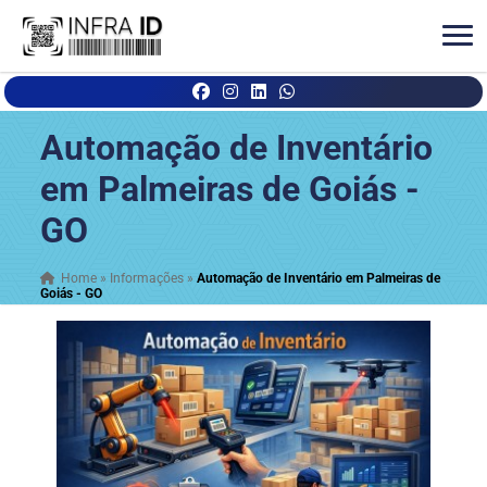
Automação de Inventário
em Palmeiras de Goiás -
GO
Home
»
Informações
»
Automação de Inventário em Palmeiras de
Goiás - GO