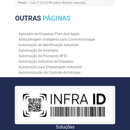
Penal. –
Lei n° 9.610-98 sobre direitos autorais
.
OUTRAS
PÁGINAS
Aplicador de Etiquetas Print And Apply
Armazenagem Inteligente para Controle Estoque
Automação de Identificação Industrial
Automação de Inventário
Automação de Processos RFID
Automação Industrial de Etiquetas
Automação para Etiquetagem Industrial
Automatização do Controle de Estoque
Controle de Estoque com RFID
Controle de Estoque com Sistemas Automatizados
Empresa de Automação de Etiquetagem
Empresa de Automação para Processos Logísticos
Empresa de Rastreabilidade Industrial
Empresa de Soluções para Etiquetagem
Empresa Especializada em Inventário de Estoque
Etiqueta RFID para Controle de Estoque
Gestão de Inventários Automatizada
Soluções
Inventário de Estoque Automatizado