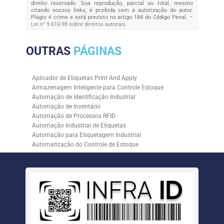
direito reservado. Sua reprodução, parcial ou total, mesmo
citando nossos links, é proibida sem a autorização do autor.
Plágio é crime e está previsto no artigo 184 do Código Penal. –
Lei n° 9.610-98 sobre direitos autorais
.
OUTRAS
PÁGINAS
Aplicador de Etiquetas Print And Apply
Armazenagem Inteligente para Controle Estoque
Automação de Identificação Industrial
Automação de Inventário
Automação de Processos RFID
Automação Industrial de Etiquetas
Automação para Etiquetagem Industrial
Automatização do Controle de Estoque
Controle de Estoque com RFID
Controle de Estoque com Sistemas Automatizados
Empresa de Automação de Etiquetagem
Empresa de Automação para Processos Logísticos
Empresa de Rastreabilidade Industrial
Empresa de Soluções para Etiquetagem
Empresa Especializada em Inventário de Estoque
Etiqueta RFID para Controle de Estoque