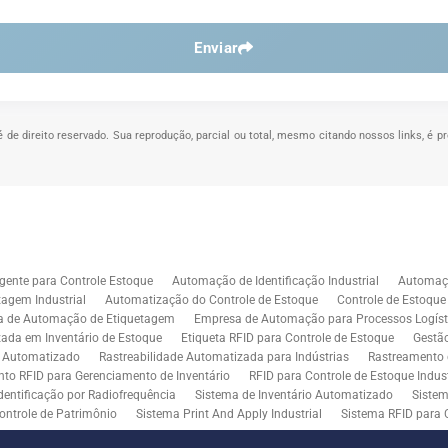
Enviar
é de direito reservado. Sua reprodução, parcial ou total, mesmo citando nossos links, é p
.
gente para Controle Estoque
Automação de Identificação Industrial
Automaçã
agem Industrial
Automatização do Controle de Estoque
Controle de Estoqu
a de Automação de Etiquetagem
Empresa de Automação para Processos Logíst
zada em Inventário de Estoque
Etiqueta RFID para Controle de Estoque
Gestã
l Automatizado
Rastreabilidade Automatizada para Indústrias
Rastreamento 
to RFID para Gerenciamento de Inventário
RFID para Controle de Estoque Indust
dentificação por Radiofrequência
Sistema de Inventário Automatizado
Sistem
ontrole de Patrimônio
Sistema Print And Apply Industrial
Sistema RFID para 
RFID para Indústria
Soluções de Impressão e Aplicação de Etiquetas
Soluçõe