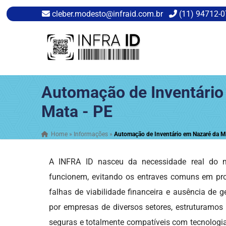
cleber.modesto@infraid.com.br
(11) 94712-
Automação de Inventário
Mata - PE
Home
»
Informações
»
Automação de Inventário em Nazaré da M
A INFRA ID nasceu da necessidade real do me
funcionem, evitando os entraves comuns em pr
falhas de viabilidade financeira e ausência de g
por empresas de diversos setores, estruturamos
seguras e totalmente compatíveis com tecnologias 