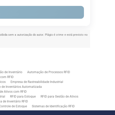
roibida sem a autorização do autor. Plágio é crime e está previsto no
o de Inventário
Automação de Processos RFID
e com RFID
icos
Empresa de Rastreabilidade Industrial
o de Inventários Automatizada
de Ativos com RFID
rial
RFID para Estoque
RFID para Gestão de Ativos
a de Inventário RFID
Controle de Estoque
Sistemas de Identificação RFID
s em Rastreamento RFID