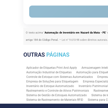
O texto acima "
Automação de Inventário em Nazaré da Mata - PE
" 
artigo 184 do Código Penal. –
Lei n° 9.610-98 sobre direitos autorais
OUTRAS
PÁGINAS
Aplicador de Etiquetas Print And Apply
Armazenagem Inteli
Automação Industrial de Etiquetas
Automação para Etiquet
Controle de Estoque com Sistemas Automatizados
Empres
Empresa de Soluções para Etiquetagem
Empresa Especiali
Inventário de Estoque Automatizado
Inventário Patrimonia
Rastreamento e Controle de Ativos Patrimoniais
Rastreamen
Sistema de Gestão de Estoques Automatizado
Sistema de I
Sistema de Rastreamento de Materiais RFID
Sistema para C
Solução RFID para Controle Patrimonial Industrial
Solução 