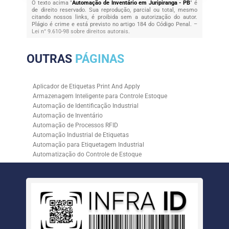
O texto acima "
Automação de Inventário em Juripiranga - PB
" é
de direito reservado. Sua reprodução, parcial ou total, mesmo
citando nossos links, é proibida sem a autorização do autor.
Plágio é crime e está previsto no artigo 184 do Código Penal. –
Lei n° 9.610-98 sobre direitos autorais
.
OUTRAS
PÁGINAS
Aplicador de Etiquetas Print And Apply
Armazenagem Inteligente para Controle Estoque
Automação de Identificação Industrial
Automação de Inventário
Automação de Processos RFID
Automação Industrial de Etiquetas
Automação para Etiquetagem Industrial
Automatização do Controle de Estoque
Controle de Estoque com RFID
Controle de Estoque com Sistemas Automatizados
Empresa de Automação de Etiquetagem
Empresa de Automação para Processos Logísticos
Empresa de Rastreabilidade Industrial
Empresa de Soluções para Etiquetagem
Empresa Especializada em Inventário de Estoque