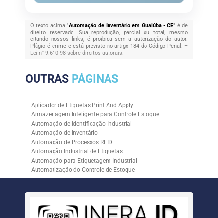
O texto acima "
Automação de Inventário em Guaiúba - CE
" é de
direito reservado. Sua reprodução, parcial ou total, mesmo
citando nossos links, é proibida sem a autorização do autor.
Plágio é crime e está previsto no artigo 184 do Código Penal. –
Lei n° 9.610-98 sobre direitos autorais
.
OUTRAS
PÁGINAS
Aplicador de Etiquetas Print And Apply
Armazenagem Inteligente para Controle Estoque
Automação de Identificação Industrial
Automação de Inventário
Automação de Processos RFID
Automação Industrial de Etiquetas
Automação para Etiquetagem Industrial
Automatização do Controle de Estoque
Controle de Estoque com RFID
Controle de Estoque com Sistemas Automatizados
Empresa de Automação de Etiquetagem
Empresa de Automação para Processos Logísticos
Empresa de Rastreabilidade Industrial