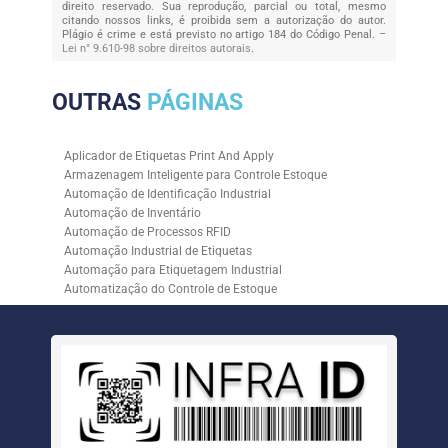
direito reservado. Sua reprodução, parcial ou total, mesmo
citando nossos links, é proibida sem a autorização do autor.
Plágio é crime e está previsto no artigo 184 do Código Penal. –
Lei n° 9.610-98 sobre direitos autorais
.
OUTRAS
PÁGINAS
Aplicador de Etiquetas Print And Apply
Armazenagem Inteligente para Controle Estoque
Automação de Identificação Industrial
Automação de Inventário
Automação de Processos RFID
Automação Industrial de Etiquetas
Automação para Etiquetagem Industrial
Automatização do Controle de Estoque
Controle de Estoque com RFID
Controle de Estoque com Sistemas Automatizados
Empresa de Automação de Etiquetagem
Empresa de Automação para Processos Logísticos
Empresa de Rastreabilidade Industrial
Empresa de Soluções para Etiquetagem
Empresa Especializada em Inventário de Estoque
Etiqueta RFID para Controle de Estoque