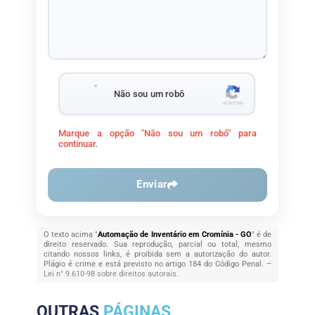
Não sou um robô
Marque a opção "Não sou um robô" para
continuar.
Enviar
O texto acima "
Automação de Inventário em Cromínia - GO
" é de
direito reservado. Sua reprodução, parcial ou total, mesmo
citando nossos links, é proibida sem a autorização do autor.
Plágio é crime e está previsto no artigo 184 do Código Penal. –
Lei n° 9.610-98 sobre direitos autorais
.
OUTRAS
PÁGINAS