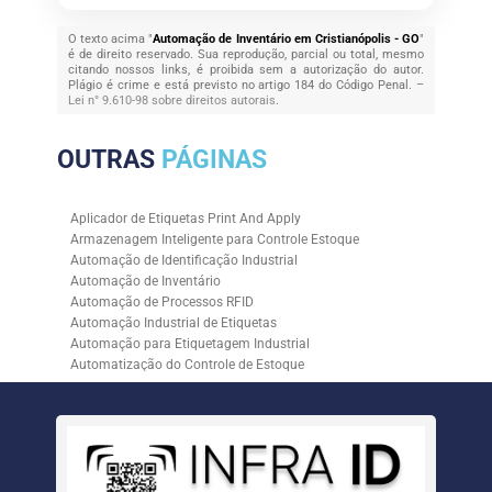
O texto acima "
Automação de Inventário em Cristianópolis - GO
"
é de direito reservado. Sua reprodução, parcial ou total, mesmo
citando nossos links, é proibida sem a autorização do autor.
Plágio é crime e está previsto no artigo 184 do Código Penal. –
Lei n° 9.610-98 sobre direitos autorais
.
OUTRAS
PÁGINAS
Aplicador de Etiquetas Print And Apply
Armazenagem Inteligente para Controle Estoque
Automação de Identificação Industrial
Automação de Inventário
Automação de Processos RFID
Automação Industrial de Etiquetas
Automação para Etiquetagem Industrial
Automatização do Controle de Estoque
Controle de Estoque com RFID
Controle de Estoque com Sistemas Automatizados
Empresa de Automação de Etiquetagem
Empresa de Automação para Processos Logísticos
Empresa de Rastreabilidade Industrial
Empresa de Soluções para Etiquetagem