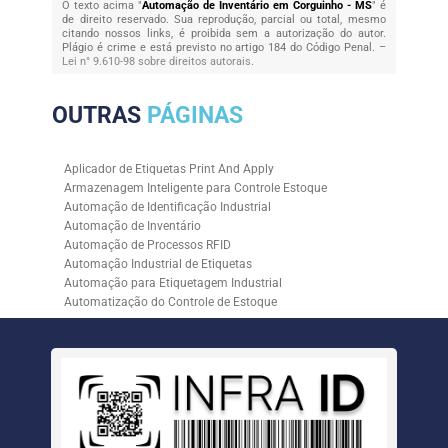
O texto acima "
Automação de Inventário em Corguinho - MS
" é
de direito reservado. Sua reprodução, parcial ou total, mesmo
citando nossos links, é proibida sem a autorização do autor.
Plágio é crime e está previsto no artigo 184 do Código Penal. –
Lei n° 9.610-98 sobre direitos autorais
.
OUTRAS
PÁGINAS
Aplicador de Etiquetas Print And Apply
Armazenagem Inteligente para Controle Estoque
Automação de Identificação Industrial
Automação de Inventário
Automação de Processos RFID
Automação Industrial de Etiquetas
Automação para Etiquetagem Industrial
Automatização do Controle de Estoque
Controle de Estoque com RFID
Controle de Estoque com Sistemas Automatizados
Empresa de Automação de Etiquetagem
Empresa de Automação para Processos Logísticos
Empresa de Rastreabilidade Industrial
Empresa de Soluções para Etiquetagem
Empresa Especializada em Inventário de Estoque