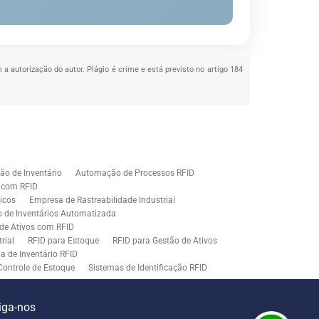
 a autorização do autor. Plágio é crime e está previsto no artigo 184
o de Inventário
Automação de Processos RFID
e com RFID
icos
Empresa de Rastreabilidade Industrial
o de Inventários Automatizada
de Ativos com RFID
rial
RFID para Estoque
RFID para Gestão de Ativos
a de Inventário RFID
Controle de Estoque
Sistemas de Identificação RFID
s em Rastreamento RFID
ão de Etiquetas
Tecnologia para Gestão de Estoque
iga-nos
ração
Middleware para Integração de Sistemas