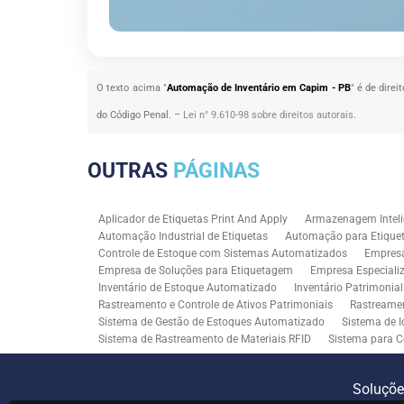
O texto acima "
Automação de Inventário em Capim - PB
" é de dire
do Código Penal. –
Lei n° 9.610-98 sobre direitos autorais
.
OUTRAS
PÁGINAS
Aplicador de Etiquetas Print And Apply
Armazenagem Inteli
Automação Industrial de Etiquetas
Automação para Etiquet
Controle de Estoque com Sistemas Automatizados
Empres
Empresa de Soluções para Etiquetagem
Empresa Especiali
Inventário de Estoque Automatizado
Inventário Patrimonia
Rastreamento e Controle de Ativos Patrimoniais
Rastreamen
Sistema de Gestão de Estoques Automatizado
Sistema de I
Sistema de Rastreamento de Materiais RFID
Sistema para C
Solução RFID para Controle Patrimonial Industrial
Solução 
Soluções para Rastreabilidade Industrial
Soluções RFID para
Soluçõ
Consultoria SAP para Gestão de Processos
Tecnologia de M