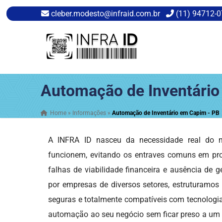
cleber.modesto@infraid.com.br
(11) 94712-
Automação de Inventário
Home
»
Informações
»
Automação de Inventário em Capim - PB
A INFRA ID nasceu da necessidade real do me
funcionem, evitando os entraves comuns em pr
falhas de viabilidade financeira e ausência de g
por empresas de diversos setores, estruturamos
seguras e totalmente compatíveis com tecnologias 
automação ao seu negócio sem ficar preso a um ú