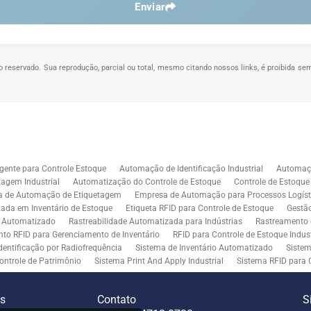
Enviar
ito reservado. Sua reprodução, parcial ou total, mesmo citando nossos links, é proibida sem
gente para Controle Estoque
Automação de Identificação Industrial
Automaçã
agem Industrial
Automatização do Controle de Estoque
Controle de Estoqu
a de Automação de Etiquetagem
Empresa de Automação para Processos Logíst
zada em Inventário de Estoque
Etiqueta RFID para Controle de Estoque
Gestã
l Automatizado
Rastreabilidade Automatizada para Indústrias
Rastreamento 
to RFID para Gerenciamento de Inventário
RFID para Controle de Estoque Indust
dentificação por Radiofrequência
Sistema de Inventário Automatizado
Sistem
ontrole de Patrimônio
Sistema Print And Apply Industrial
Sistema RFID para 
RFID para Indústria
Soluções de Impressão e Aplicação de Etiquetas
Soluçõe
 Controle de Inventário
Soluções RFID para Empresas
Automação de Aplicaç
es
Contato
S
iddleware para Integração
Tecnologia de Middleware e Ferramentas para Integ