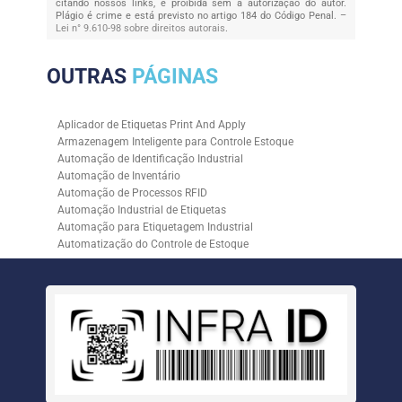
citando nossos links, é proibida sem a autorização do autor.
Plágio é crime e está previsto no artigo 184 do Código Penal. –
Lei n° 9.610-98 sobre direitos autorais
.
OUTRAS
PÁGINAS
Aplicador de Etiquetas Print And Apply
Armazenagem Inteligente para Controle Estoque
Automação de Identificação Industrial
Automação de Inventário
Automação de Processos RFID
Automação Industrial de Etiquetas
Automação para Etiquetagem Industrial
Automatização do Controle de Estoque
Controle de Estoque com RFID
Controle de Estoque com Sistemas Automatizados
Empresa de Automação de Etiquetagem
Empresa de Automação para Processos Logísticos
Empresa de Rastreabilidade Industrial
Empresa de Soluções para Etiquetagem
Empresa Especializada em Inventário de Estoque
Etiqueta RFID para Controle de Estoque
Gestão de Inventários Automatizada