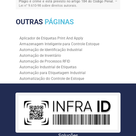
Plágio é crime e está previsto no artigo 184 do Código Penal. –
Lei n° 9.610-98 sobre direitos autorais
.
OUTRAS
PÁGINAS
Aplicador de Etiquetas Print And Apply
Armazenagem Inteligente para Controle Estoque
Automação de Identificação Industrial
Automação de Inventário
Automação de Processos RFID
Automação Industrial de Etiquetas
Automação para Etiquetagem Industrial
Automatização do Controle de Estoque
Controle de Estoque com RFID
Controle de Estoque com Sistemas Automatizados
Empresa de Automação de Etiquetagem
Empresa de Automação para Processos Logísticos
Empresa de Rastreabilidade Industrial
Empresa de Soluções para Etiquetagem
Empresa Especializada em Inventário de Estoque
Etiqueta RFID para Controle de Estoque
Gestão de Inventários Automatizada
Soluções