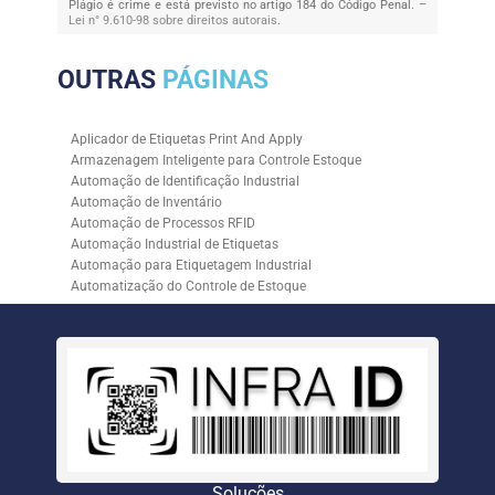
Plágio é crime e está previsto no artigo 184 do Código Penal. –
Lei n° 9.610-98 sobre direitos autorais
.
OUTRAS
PÁGINAS
Aplicador de Etiquetas Print And Apply
Armazenagem Inteligente para Controle Estoque
Automação de Identificação Industrial
Automação de Inventário
Automação de Processos RFID
Automação Industrial de Etiquetas
Automação para Etiquetagem Industrial
Automatização do Controle de Estoque
Controle de Estoque com RFID
Controle de Estoque com Sistemas Automatizados
Empresa de Automação de Etiquetagem
Empresa de Automação para Processos Logísticos
Empresa de Rastreabilidade Industrial
Empresa de Soluções para Etiquetagem
Empresa Especializada em Inventário de Estoque
Etiqueta RFID para Controle de Estoque
Gestão de Inventários Automatizada
Soluções