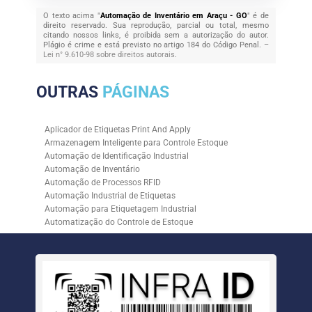
O texto acima "
Automação de Inventário em Araçu - GO
" é de
direito reservado. Sua reprodução, parcial ou total, mesmo
citando nossos links, é proibida sem a autorização do autor.
Plágio é crime e está previsto no artigo 184 do Código Penal. –
Lei n° 9.610-98 sobre direitos autorais
.
OUTRAS
PÁGINAS
Aplicador de Etiquetas Print And Apply
Armazenagem Inteligente para Controle Estoque
Automação de Identificação Industrial
Automação de Inventário
Automação de Processos RFID
Automação Industrial de Etiquetas
Automação para Etiquetagem Industrial
Automatização do Controle de Estoque
Controle de Estoque com RFID
Controle de Estoque com Sistemas Automatizados
Empresa de Automação de Etiquetagem
Empresa de Automação para Processos Logísticos
Empresa de Rastreabilidade Industrial
Empresa de Soluções para Etiquetagem