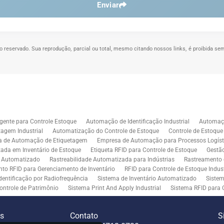
Enviar
ito reservado. Sua reprodução, parcial ou total, mesmo citando nossos links, é proibida sem
gente para Controle Estoque
Automação de Identificação Industrial
Automaçã
agem Industrial
Automatização do Controle de Estoque
Controle de Estoqu
a de Automação de Etiquetagem
Empresa de Automação para Processos Logíst
zada em Inventário de Estoque
Etiqueta RFID para Controle de Estoque
Gestã
l Automatizado
Rastreabilidade Automatizada para Indústrias
Rastreamento 
to RFID para Gerenciamento de Inventário
RFID para Controle de Estoque Indust
dentificação por Radiofrequência
Sistema de Inventário Automatizado
Sistem
ontrole de Patrimônio
Sistema Print And Apply Industrial
Sistema RFID para 
RFID para Indústria
Soluções de Impressão e Aplicação de Etiquetas
Soluçõe
 Controle de Inventário
Soluções RFID para Empresas
Automação de Aplicaç
es
Contato
S
iddleware para Integração
Tecnologia de Middleware e Ferramentas para Integ