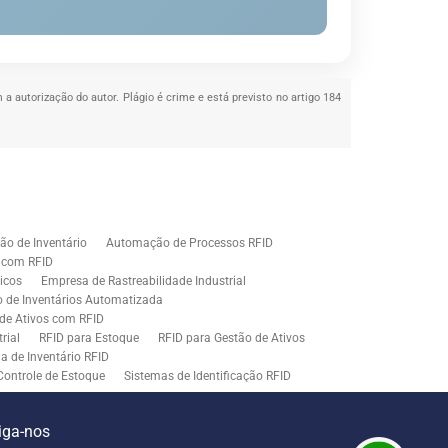
 a autorização do autor. Plágio é crime e está previsto no artigo 184
o de Inventário
Automação de Processos RFID
e com RFID
icos
Empresa de Rastreabilidade Industrial
o de Inventários Automatizada
de Ativos com RFID
rial
RFID para Estoque
RFID para Gestão de Ativos
a de Inventário RFID
Controle de Estoque
Sistemas de Identificação RFID
s em Rastreamento RFID
ão de Etiquetas
Tecnologia para Gestão de Estoque
iga-nos
ração
Middleware para Integração de Sistemas