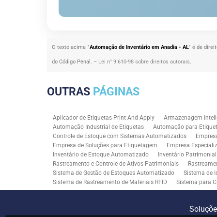
O texto acima "
Automação de Inventário em Anadia - AL
" é de dire
do Código Penal. –
Lei n° 9.610-98 sobre direitos autorais
.
OUTRAS
PÁGINAS
Aplicador de Etiquetas Print And Apply
Armazenagem Inteli
Automação Industrial de Etiquetas
Automação para Etiquet
Controle de Estoque com Sistemas Automatizados
Empres
Empresa de Soluções para Etiquetagem
Empresa Especiali
Inventário de Estoque Automatizado
Inventário Patrimonia
Rastreamento e Controle de Ativos Patrimoniais
Rastreamen
Sistema de Gestão de Estoques Automatizado
Sistema de I
Sistema de Rastreamento de Materiais RFID
Sistema para C
Solução RFID para Controle Patrimonial Industrial
Solução 
Soluções para Rastreabilidade Industrial
Soluções RFID para
Soluçõ
Consultoria SAP para Gestão de Processos
Tecnologia de M