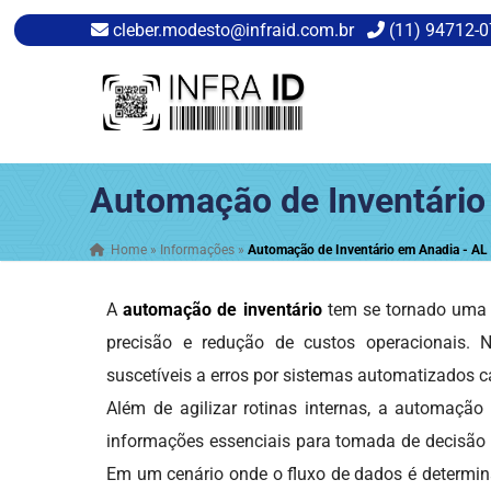
cleber.modesto@infraid.com.br
(11) 94712-
Automação de Inventário
Home
»
Informações
»
Automação de Inventário em Anadia - AL
A
automação de inventário
tem se tornado uma s
precisão e redução de custos operacionais. N
suscetíveis a erros por sistemas automatizados cap
Além de agilizar rotinas internas, a automação 
informações essenciais para tomada de decisão 
Em um cenário onde o fluxo de dados é determina