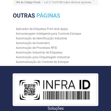
184 do Código Penal. –
Lei n° 9.610-98 sobre direitos autorais
.
OUTRAS
PÁGINAS
Aplicador de Etiquetas Print And Apply
Armazenagem Inteligente para Controle Estoque
Automação de Identificação Industrial
Automação de Inventário
Automação de Processos RFID
Automação Industrial de Etiquetas
Automação para Etiquetagem Industrial
Automatização do Controle de Estoque
Controle de Estoque com RFID
Controle de Estoque com Sistemas Automatizados
Empresa de Automação de Etiquetagem
Empresa de Automação para Processos Logísticos
Empresa de Rastreabilidade Industrial
Empresa de Soluções para Etiquetagem
Empresa Especializada em Inventário de Estoque
Etiqueta RFID para Controle de Estoque
Gestão de Inventários Automatizada
Soluções
Inventário de Estoque Automatizado