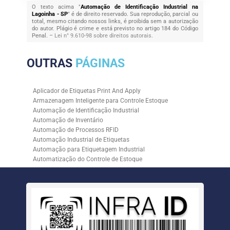
O texto acima "
Automação de Identificação Industrial na
Lagoinha - SP
" é de direito reservado. Sua reprodução, parcial ou
total, mesmo citando nossos links, é proibida sem a autorização
do autor. Plágio é crime e está previsto no artigo 184 do Código
Penal. –
Lei n° 9.610-98 sobre direitos autorais
.
OUTRAS
PÁGINAS
Aplicador de Etiquetas Print And Apply
Armazenagem Inteligente para Controle Estoque
Automação de Identificação Industrial
Automação de Inventário
Automação de Processos RFID
Automação Industrial de Etiquetas
Automação para Etiquetagem Industrial
Automatização do Controle de Estoque
Controle de Estoque com RFID
Controle de Estoque com Sistemas Automatizados
Empresa de Automação de Etiquetagem
Empresa de Automação para Processos Logísticos
Empresa de Rastreabilidade Industrial
Empresa de Soluções para Etiquetagem
Empresa Especializada em Inventário de Estoque