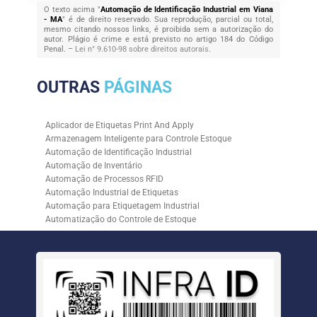
O texto acima "
Automação de Identificação Industrial em Viana
- MA
" é de direito reservado. Sua reprodução, parcial ou total,
mesmo citando nossos links, é proibida sem a autorização do
autor. Plágio é crime e está previsto no artigo 184 do Código
Penal. –
Lei n° 9.610-98 sobre direitos autorais
.
OUTRAS
PÁGINAS
Aplicador de Etiquetas Print And Apply
Armazenagem Inteligente para Controle Estoque
Automação de Identificação Industrial
Automação de Inventário
Automação de Processos RFID
Automação Industrial de Etiquetas
Automação para Etiquetagem Industrial
Automatização do Controle de Estoque
Controle de Estoque com RFID
Controle de Estoque com Sistemas Automatizados
Empresa de Automação de Etiquetagem
Empresa de Automação para Processos Logísticos
Empresa de Rastreabilidade Industrial
Empresa de Soluções para Etiquetagem
Empresa Especializada em Inventário de Estoque