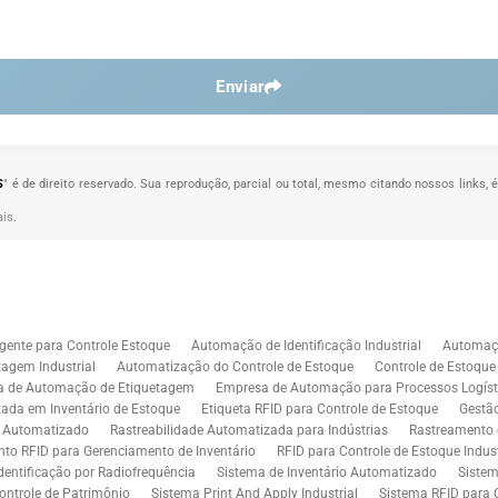
Enviar
S
" é de direito reservado. Sua reprodução, parcial ou total, mesmo citando nossos links, 
ais
.
gente para Controle Estoque
Automação de Identificação Industrial
Automaçã
agem Industrial
Automatização do Controle de Estoque
Controle de Estoqu
a de Automação de Etiquetagem
Empresa de Automação para Processos Logíst
zada em Inventário de Estoque
Etiqueta RFID para Controle de Estoque
Gestã
l Automatizado
Rastreabilidade Automatizada para Indústrias
Rastreamento 
to RFID para Gerenciamento de Inventário
RFID para Controle de Estoque Indust
dentificação por Radiofrequência
Sistema de Inventário Automatizado
Sistem
ontrole de Patrimônio
Sistema Print And Apply Industrial
Sistema RFID para 