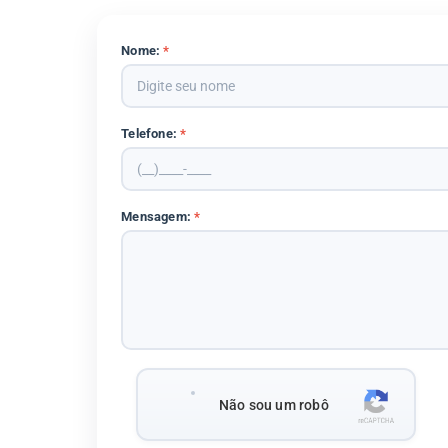
Nome:
*
Telefone:
*
Mensagem:
*
Não sou um robô