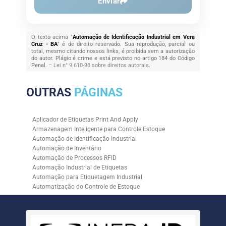
Enviar
O texto acima "
Automação de Identificação Industrial em Vera
Cruz - BA
" é de direito reservado. Sua reprodução, parcial ou
total, mesmo citando nossos links, é proibida sem a autorização
do autor. Plágio é crime e está previsto no artigo 184 do Código
Penal. –
Lei n° 9.610-98 sobre direitos autorais
.
OUTRAS
PÁGINAS
Aplicador de Etiquetas Print And Apply
Armazenagem Inteligente para Controle Estoque
Automação de Identificação Industrial
Automação de Inventário
Automação de Processos RFID
Automação Industrial de Etiquetas
Automação para Etiquetagem Industrial
Automatização do Controle de Estoque
Controle de Estoque com RFID
Controle de Estoque com Sistemas Automatizados
Empresa de Automação de Etiquetagem
Empresa de Automação para Processos Logísticos