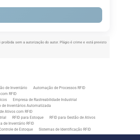
é proibida sem a autorização do autor. Plágio é crime e está previsto
o de Inventário
Automação de Processos RFID
e com RFID
icos
Empresa de Rastreabilidade Industrial
o de Inventários Automatizada
de Ativos com RFID
rial
RFID para Estoque
RFID para Gestão de Ativos
a de Inventário RFID
Controle de Estoque
Sistemas de Identificação RFID
s em Rastreamento RFID