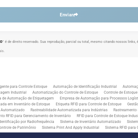
Enviar
GO
" é de direito reservado. Sua reprodução, parcial ou total, mesmo citando nossos links, 
ais
.
gente para Controle Estoque
Automação de Identificação Industrial
Automaçã
agem Industrial
Automatização do Controle de Estoque
Controle de Estoqu
a de Automação de Etiquetagem
Empresa de Automação para Processos Logíst
zada em Inventário de Estoque
Etiqueta RFID para Controle de Estoque
Gestã
l Automatizado
Rastreabilidade Automatizada para Indústrias
Rastreamento 
to RFID para Gerenciamento de Inventário
RFID para Controle de Estoque Indust
dentificação por Radiofrequência
Sistema de Inventário Automatizado
Sistem
ontrole de Patrimônio
Sistema Print And Apply Industrial
Sistema RFID para 
RFID para Indústria
Soluções de Impressão e Aplicação de Etiquetas
Soluçõe