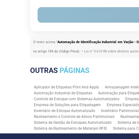
O texto acima "
Automação de Identificação Industrial em Varjão - 
no artigo 184 do Código Penal. –
Lei n° 9.610-98 sobre direitos autor
OUTRAS
PÁGINAS
Aplicador de Etiquetas Print And Apply
Armazenagem Inteli
Automação Industrial de Etiquetas
Automação para Etiquet
Controle de Estoque com Sistemas Automatizados
Empres
Empresa de Soluções para Etiquetagem
Empresa Especiali
Inventário de Estoque Automatizado
Inventário Patrimonia
Rastreamento e Controle de Ativos Patrimoniais
Rastreamen
Sistema de Gestão de Estoques Automatizado
Sistema de I
Sistema de Rastreamento de Materiais RFID
Sistema para C
Solução RFID para Controle Patrimonial Industrial
Solução 