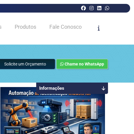
s
Produtos
Fale Conosco
Solicite um Orçamento
Chame no WhatsApp
Informações