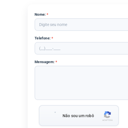
Nome:
*
Telefone:
*
Mensagem:
*
Não sou um robô