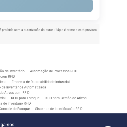
é proibida sem a autorização do autor. Plágio é crime e está previsto
o de Inventário
Automação de Processos RFID
e com RFID
icos
Empresa de Rastreabilidade Industrial
o de Inventários Automatizada
de Ativos com RFID
rial
RFID para Estoque
RFID para Gestão de Ativos
a de Inventário RFID
Controle de Estoque
Sistemas de Identificação RFID
s em Rastreamento RFID
ão de Etiquetas
Tecnologia para Gestão de Estoque
iga-nos
ração
Middleware para Integração de Sistemas