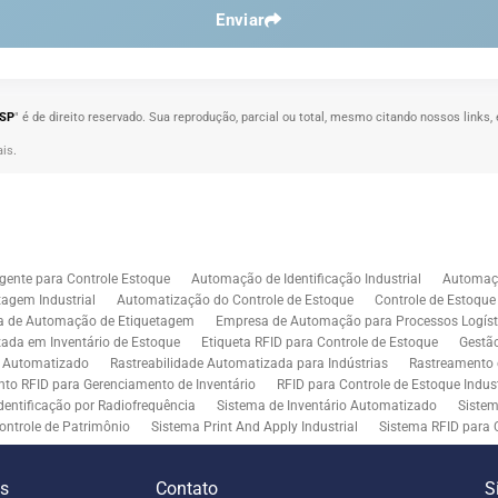
Enviar
 SP
" é de direito reservado. Sua reprodução, parcial ou total, mesmo citando nossos links, 
ais
.
gente para Controle Estoque
Automação de Identificação Industrial
Automaçã
agem Industrial
Automatização do Controle de Estoque
Controle de Estoqu
a de Automação de Etiquetagem
Empresa de Automação para Processos Logíst
zada em Inventário de Estoque
Etiqueta RFID para Controle de Estoque
Gestã
l Automatizado
Rastreabilidade Automatizada para Indústrias
Rastreamento 
to RFID para Gerenciamento de Inventário
RFID para Controle de Estoque Indust
dentificação por Radiofrequência
Sistema de Inventário Automatizado
Sistem
ontrole de Patrimônio
Sistema Print And Apply Industrial
Sistema RFID para 
RFID para Indústria
Soluções de Impressão e Aplicação de Etiquetas
Soluçõe
 Controle de Inventário
Soluções RFID para Empresas
Automação de Aplicaç
es
Contato
S
iddleware para Integração
Tecnologia de Middleware e Ferramentas para Integ