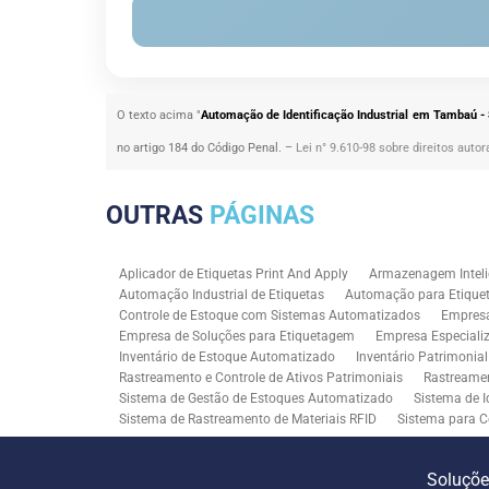
O texto acima "
Automação de Identificação Industrial em Tambaú -
no artigo 184 do Código Penal. –
Lei n° 9.610-98 sobre direitos autor
OUTRAS
PÁGINAS
Aplicador de Etiquetas Print And Apply
Armazenagem Inteli
Automação Industrial de Etiquetas
Automação para Etiquet
Controle de Estoque com Sistemas Automatizados
Empres
Empresa de Soluções para Etiquetagem
Empresa Especiali
Inventário de Estoque Automatizado
Inventário Patrimonia
Rastreamento e Controle de Ativos Patrimoniais
Rastreamen
Sistema de Gestão de Estoques Automatizado
Sistema de I
Sistema de Rastreamento de Materiais RFID
Sistema para C
Solução RFID para Controle Patrimonial Industrial
Solução 
Soluções para Rastreabilidade Industrial
Soluções RFID para
Soluçõ
Consultoria SAP para Gestão de Processos
Tecnologia de M