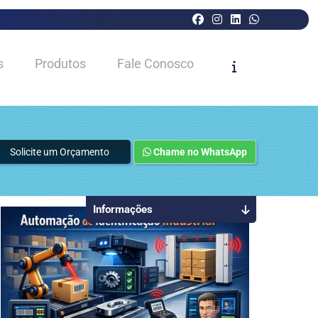
s
Produtos
Fale Conosco
Solicite um Orçamento
Chame no WhatsApp
Informações