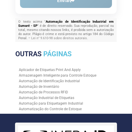
Enviar
O texto acima "
Automação de Identificação Industrial em
Sumaré - SP
" é de direito reservado. Sua reprodução, parcial ou
total, mesmo citando nossos links, é proibida sem a autorização
do autor. Plágio é crime e está previsto no artigo 184 do Código
Penal. –
Lei n° 9.610-98 sobre direitos autorais
.
OUTRAS
PÁGINAS
Aplicador de Etiquetas Print And Apply
Armazenagem Inteligente para Controle Estoque
Automação de Identificação Industrial
Automação de Inventário
Automação de Processos RFID
Automação Industrial de Etiquetas
Automação para Etiquetagem Industrial
Automatização do Controle de Estoque
Controle de Estoque com RFID
Controle de Estoque com Sistemas Automatizados
Empresa de Automação de Etiquetagem
Empresa de Automação para Processos Logísticos