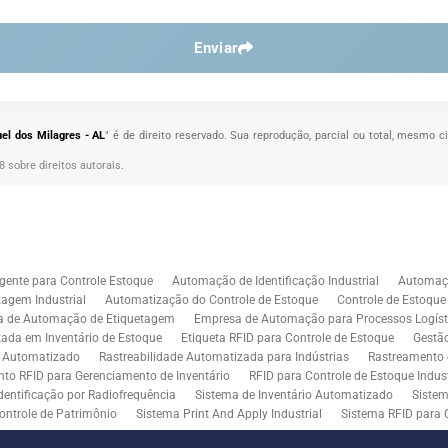
Enviar
el dos Milagres - AL
" é de direito reservado. Sua reprodução, parcial ou total, mesmo c
98 sobre direitos autorais
.
gente para Controle Estoque
Automação de Identificação Industrial
Automaçã
agem Industrial
Automatização do Controle de Estoque
Controle de Estoqu
a de Automação de Etiquetagem
Empresa de Automação para Processos Logíst
zada em Inventário de Estoque
Etiqueta RFID para Controle de Estoque
Gestã
l Automatizado
Rastreabilidade Automatizada para Indústrias
Rastreamento 
to RFID para Gerenciamento de Inventário
RFID para Controle de Estoque Indust
dentificação por Radiofrequência
Sistema de Inventário Automatizado
Sistem
ontrole de Patrimônio
Sistema Print And Apply Industrial
Sistema RFID para 
RFID para Indústria
Soluções de Impressão e Aplicação de Etiquetas
Soluçõe