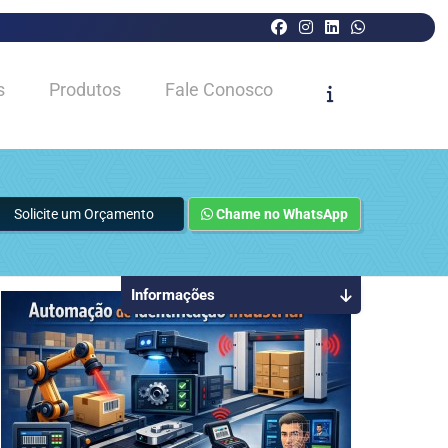
s
Produtos
Fale Conosco
Solicite um Orçamento
Chame no WhatsApp
Informações