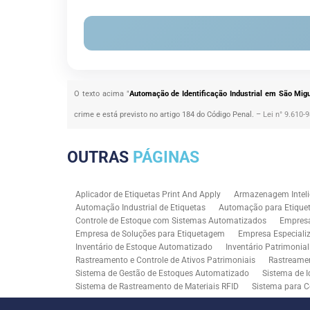
O texto acima "
Automação de Identificação Industrial em São Migu
crime e está previsto no artigo 184 do Código Penal. –
Lei n° 9.610-
OUTRAS
PÁGINAS
Aplicador de Etiquetas Print And Apply
Armazenagem Inteli
Automação Industrial de Etiquetas
Automação para Etiquet
Controle de Estoque com Sistemas Automatizados
Empres
Empresa de Soluções para Etiquetagem
Empresa Especiali
Inventário de Estoque Automatizado
Inventário Patrimonia
Rastreamento e Controle de Ativos Patrimoniais
Rastreamen
Sistema de Gestão de Estoques Automatizado
Sistema de I
Sistema de Rastreamento de Materiais RFID
Sistema para C
Solução RFID para Controle Patrimonial Industrial
Solução 