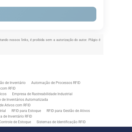
itando nossos links, é proibida sem a autorização do autor. Plágio é
o de Inventário
Automação de Processos RFID
e com RFID
icos
Empresa de Rastreabilidade Industrial
o de Inventários Automatizada
de Ativos com RFID
rial
RFID para Estoque
RFID para Gestão de Ativos
a de Inventário RFID
Controle de Estoque
Sistemas de Identificação RFID
s em Rastreamento RFID