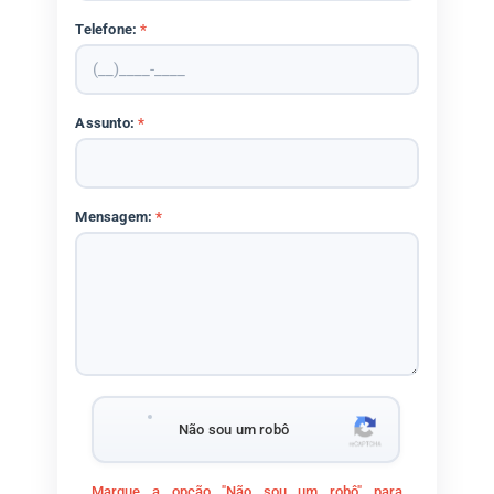
Telefone:
*
Assunto:
*
Mensagem:
*
Não sou um robô
Marque a opção "Não sou um robô" para