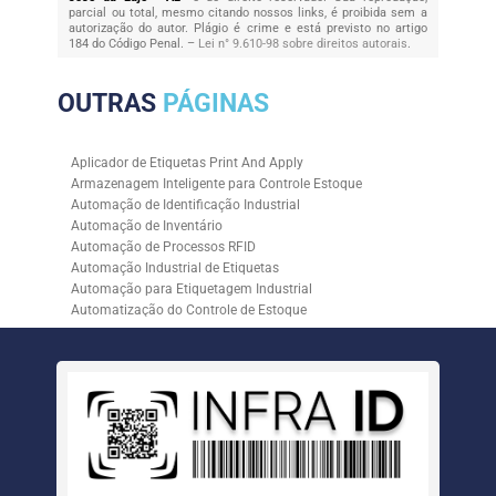
parcial ou total, mesmo citando nossos links, é proibida sem a
autorização do autor. Plágio é crime e está previsto no artigo
184 do Código Penal. –
Lei n° 9.610-98 sobre direitos autorais
.
OUTRAS
PÁGINAS
Aplicador de Etiquetas Print And Apply
Armazenagem Inteligente para Controle Estoque
Automação de Identificação Industrial
Automação de Inventário
Automação de Processos RFID
Automação Industrial de Etiquetas
Automação para Etiquetagem Industrial
Automatização do Controle de Estoque
Controle de Estoque com RFID
Controle de Estoque com Sistemas Automatizados
Empresa de Automação de Etiquetagem
Empresa de Automação para Processos Logísticos
Empresa de Rastreabilidade Industrial
Empresa de Soluções para Etiquetagem
Empresa Especializada em Inventário de Estoque
Etiqueta RFID para Controle de Estoque