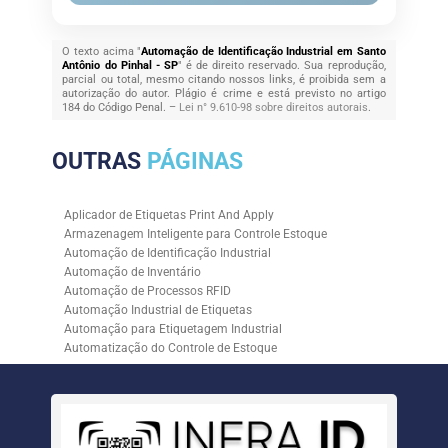
O texto acima "
Automação de Identificação Industrial em Santo
Antônio do Pinhal - SP
" é de direito reservado. Sua reprodução,
parcial ou total, mesmo citando nossos links, é proibida sem a
autorização do autor. Plágio é crime e está previsto no artigo
184 do Código Penal. –
Lei n° 9.610-98 sobre direitos autorais
.
OUTRAS
PÁGINAS
Aplicador de Etiquetas Print And Apply
Armazenagem Inteligente para Controle Estoque
Automação de Identificação Industrial
Automação de Inventário
Automação de Processos RFID
Automação Industrial de Etiquetas
Automação para Etiquetagem Industrial
Automatização do Controle de Estoque
Controle de Estoque com RFID
Controle de Estoque com Sistemas Automatizados
Empresa de Automação de Etiquetagem
Empresa de Automação para Processos Logísticos
Empresa de Rastreabilidade Industrial