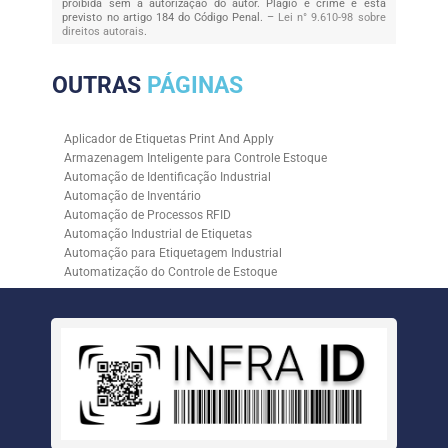
proibida sem a autorização do autor. Plágio é crime e está
previsto no artigo 184 do Código Penal. –
Lei n° 9.610-98 sobre
direitos autorais
.
OUTRAS
PÁGINAS
Aplicador de Etiquetas Print And Apply
Armazenagem Inteligente para Controle Estoque
Automação de Identificação Industrial
Automação de Inventário
Automação de Processos RFID
Automação Industrial de Etiquetas
Automação para Etiquetagem Industrial
Automatização do Controle de Estoque
Controle de Estoque com RFID
Controle de Estoque com Sistemas Automatizados
Empresa de Automação de Etiquetagem
Empresa de Automação para Processos Logísticos
Empresa de Rastreabilidade Industrial
Empresa de Soluções para Etiquetagem
Empresa Especializada em Inventário de Estoque
Etiqueta RFID para Controle de Estoque
Gestão de Inventários Automatizada