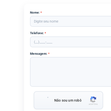
Nome:
*
Telefone:
*
Mensagem:
*
Não sou um robô