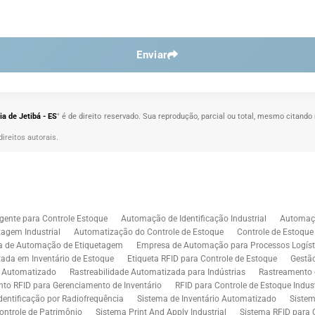
Enviar
a de Jetibá - ES
" é de direito reservado. Sua reprodução, parcial ou total, mesmo citando 
direitos autorais
.
gente para Controle Estoque
Automação de Identificação Industrial
Automaçã
agem Industrial
Automatização do Controle de Estoque
Controle de Estoqu
a de Automação de Etiquetagem
Empresa de Automação para Processos Logíst
zada em Inventário de Estoque
Etiqueta RFID para Controle de Estoque
Gestã
l Automatizado
Rastreabilidade Automatizada para Indústrias
Rastreamento 
to RFID para Gerenciamento de Inventário
RFID para Controle de Estoque Indust
dentificação por Radiofrequência
Sistema de Inventário Automatizado
Sistem
ontrole de Patrimônio
Sistema Print And Apply Industrial
Sistema RFID para 