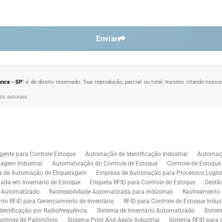
Enviar
anca - SP
" é de direito reservado. Sua reprodução, parcial ou total, mesmo citando nossos
tos autorais
.
gente para Controle Estoque
Automação de Identificação Industrial
Automaçã
agem Industrial
Automatização do Controle de Estoque
Controle de Estoqu
a de Automação de Etiquetagem
Empresa de Automação para Processos Logíst
zada em Inventário de Estoque
Etiqueta RFID para Controle de Estoque
Gestã
l Automatizado
Rastreabilidade Automatizada para Indústrias
Rastreamento 
to RFID para Gerenciamento de Inventário
RFID para Controle de Estoque Indust
dentificação por Radiofrequência
Sistema de Inventário Automatizado
Sistem
ontrole de Patrimônio
Sistema Print And Apply Industrial
Sistema RFID para 