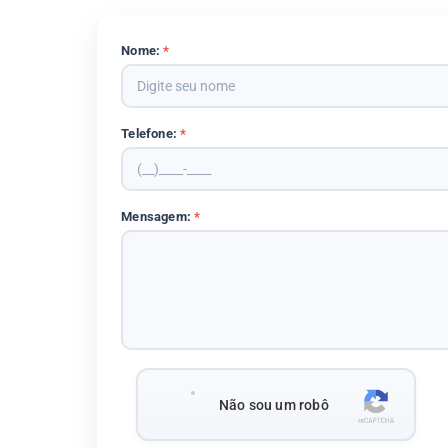
Nome:
*
Telefone:
*
Mensagem:
*
Não sou um robô