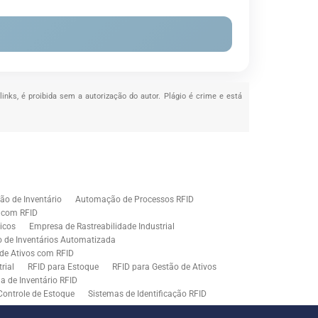
links, é proibida sem a autorização do autor. Plágio é crime e está
o de Inventário
Automação de Processos RFID
e com RFID
icos
Empresa de Rastreabilidade Industrial
o de Inventários Automatizada
de Ativos com RFID
rial
RFID para Estoque
RFID para Gestão de Ativos
a de Inventário RFID
Controle de Estoque
Sistemas de Identificação RFID
s em Rastreamento RFID