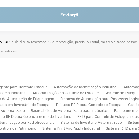
Enviar
o - AL
" é de direito reservado. Sua reprodução, parcial ou total, mesmo citando nossos 
tos autorais
.
gente para Controle Estoque
Automação de Identificação Industrial
Automaçã
agem Industrial
Automatização do Controle de Estoque
Controle de Estoqu
a de Automação de Etiquetagem
Empresa de Automação para Processos Logíst
zada em Inventário de Estoque
Etiqueta RFID para Controle de Estoque
Gestã
l Automatizado
Rastreabilidade Automatizada para Indústrias
Rastreamento 
to RFID para Gerenciamento de Inventário
RFID para Controle de Estoque Indust
dentificação por Radiofrequência
Sistema de Inventário Automatizado
Sistem
ontrole de Patrimônio
Sistema Print And Apply Industrial
Sistema RFID para 
RFID para Indústria
Soluções de Impressão e Aplicação de Etiquetas
Soluçõe