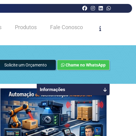
s
Produtos
Fale Conosco
Solicite um Orçamento
Chame no WhatsApp
Informações