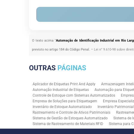
O texto acima "
Automação de Identificação Industrial em Rio Larg
previsto no artigo 184 do Código Penal. –
Lei n° 9.610-98 sobre direi
OUTRAS
PÁGINAS
Aplicador de Etiquetas Print And Apply
Armazenagem Inteli
Automação Industrial de Etiquetas
Automação para Etiquet
Controle de Estoque com Sistemas Automatizados
Empres
Empresa de Soluções para Etiquetagem
Empresa Especiali
Inventário de Estoque Automatizado
Inventário Patrimonia
Rastreamento e Controle de Ativos Patrimoniais
Rastreamen
Sistema de Gestão de Estoques Automatizado
Sistema de I
Sistema de Rastreamento de Materiais RFID
Sistema para C
Solução RFID para Controle Patrimonial Industrial
Solução 