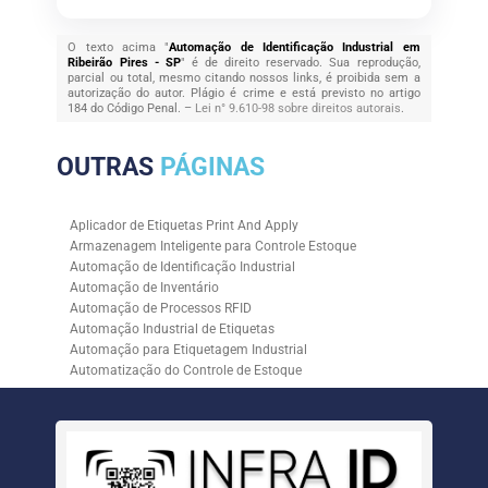
O texto acima "
Automação de Identificação Industrial em
Ribeirão Pires - SP
" é de direito reservado. Sua reprodução,
parcial ou total, mesmo citando nossos links, é proibida sem a
autorização do autor. Plágio é crime e está previsto no artigo
184 do Código Penal. –
Lei n° 9.610-98 sobre direitos autorais
.
OUTRAS
PÁGINAS
Aplicador de Etiquetas Print And Apply
Armazenagem Inteligente para Controle Estoque
Automação de Identificação Industrial
Automação de Inventário
Automação de Processos RFID
Automação Industrial de Etiquetas
Automação para Etiquetagem Industrial
Automatização do Controle de Estoque
Controle de Estoque com RFID
Controle de Estoque com Sistemas Automatizados
Empresa de Automação de Etiquetagem
Empresa de Automação para Processos Logísticos
Empresa de Rastreabilidade Industrial