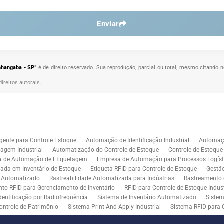
Enviar
nhangaba - SP
" é de direito reservado. Sua reprodução, parcial ou total, mesmo citando n
direitos autorais
.
gente para Controle Estoque
Automação de Identificação Industrial
Automaçã
agem Industrial
Automatização do Controle de Estoque
Controle de Estoqu
a de Automação de Etiquetagem
Empresa de Automação para Processos Logíst
zada em Inventário de Estoque
Etiqueta RFID para Controle de Estoque
Gestã
l Automatizado
Rastreabilidade Automatizada para Indústrias
Rastreamento 
to RFID para Gerenciamento de Inventário
RFID para Controle de Estoque Indust
dentificação por Radiofrequência
Sistema de Inventário Automatizado
Sistem
ontrole de Patrimônio
Sistema Print And Apply Industrial
Sistema RFID para 
RFID para Indústria
Soluções de Impressão e Aplicação de Etiquetas
Soluçõe