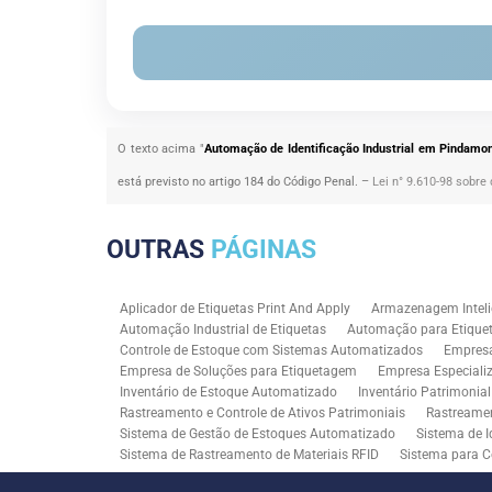
O texto acima "
Automação de Identificação Industrial em Pindamo
está previsto no artigo 184 do Código Penal. –
Lei n° 9.610-98 sobre 
OUTRAS
PÁGINAS
Aplicador de Etiquetas Print And Apply
Armazenagem Inteli
Automação Industrial de Etiquetas
Automação para Etiquet
Controle de Estoque com Sistemas Automatizados
Empres
Empresa de Soluções para Etiquetagem
Empresa Especiali
Inventário de Estoque Automatizado
Inventário Patrimonia
Rastreamento e Controle de Ativos Patrimoniais
Rastreamen
Sistema de Gestão de Estoques Automatizado
Sistema de I
Sistema de Rastreamento de Materiais RFID
Sistema para C
Solução RFID para Controle Patrimonial Industrial
Solução 