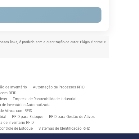
ossos links, é proibida sem a autorização do autor. Plágio é crime e
o de Inventário
Automação de Processos RFID
e com RFID
icos
Empresa de Rastreabilidade Industrial
o de Inventários Automatizada
de Ativos com RFID
rial
RFID para Estoque
RFID para Gestão de Ativos
a de Inventário RFID
Controle de Estoque
Sistemas de Identificação RFID
s em Rastreamento RFID